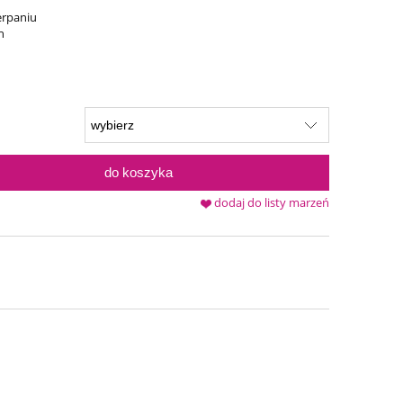
erpaniu
n
do koszyka
dodaj do listy marzeń