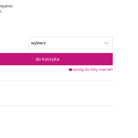
erpaniu
n
do koszyka
dodaj do listy marzeń