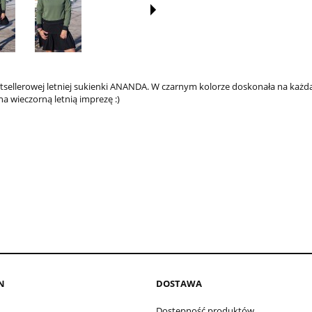
sellerowej letniej sukienki ANANDA. W czarnym kolorze doskonała na każdą
a wieczorną letnią imprezę :)
N
DOSTAWA
Dostępność produktów