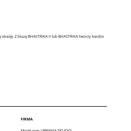
 okazję. Z bluzą BHASTRIKA II lub BHASTRIKA tworzy bardzo
FIRMA
MoreLove- UBRANIA DO JOGI