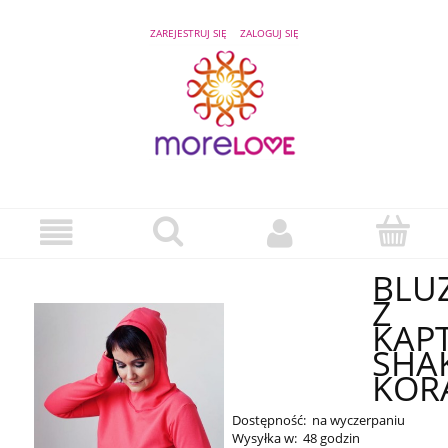
ZAREJESTRUJ SIĘ
ZALOGUJ SIĘ
BLU
Z
KAP
SHA
KOR
Dostępność:
na wyczerpaniu
Wysyłka w:
48 godzin