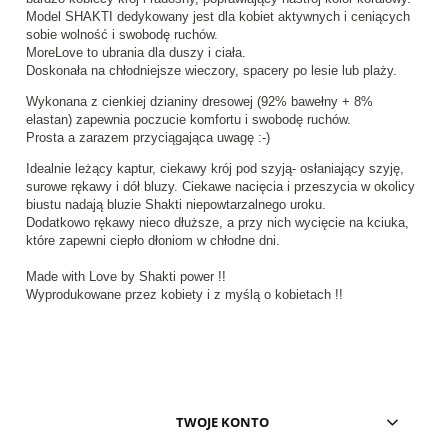
Model SHAKTI dedykowany jest dla kobiet aktywnych i ceniących
sobie wolność i swobodę ruchów.
MoreLove to ubrania dla duszy i ciała.
Doskonała na chłodniejsze wieczory, spacery po lesie lub plaży.
Wykonana z cienkiej dzianiny dresowej (92% bawełny + 8%
elastan) zapewnia poczucie komfortu i swobodę ruchów.
Prosta a zarazem przyciągająca uwagę :-)
Idealnie leżący kaptur, ciekawy krój pod szyją- osłaniający szyję,
surowe rękawy i dół bluzy. Ciekawe nacięcia i przeszycia w okolicy
biustu nadają bluzie Shakti niepowtarzalnego uroku.
Dodatkowo rękawy nieco dłuższe, a przy nich wycięcie na kciuka,
które zapewni ciepło dłoniom w chłodne dni.
Made with Love by Shakti power !!
Wyprodukowane przez kobiety i z myślą o kobietach !!
TWOJE KONTO